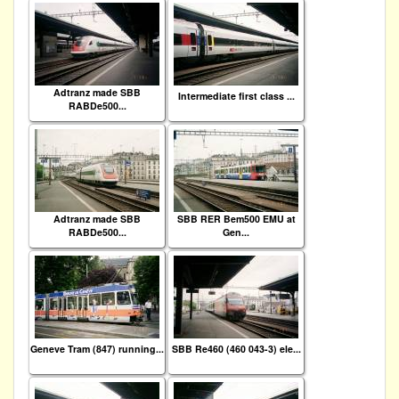
Adtranz made SBB
Intermediate first class ...
RABDe500...
Adtranz made SBB
SBB RER Bem500 EMU at
RABDe500...
Gen...
Geneve Tram (847) running...
SBB Re460 (460 043-3) ele...