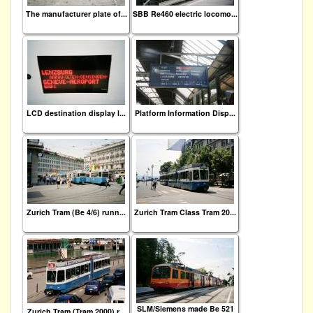
The manufacturer plate of...
SBB Re460 electric locomo...
LCD destination display l...
Platform Information Disp...
Zurich Tram (Be 4/6) runn...
Zurich Tram Class Tram 20...
SLM/Siemens made Be 521
Zurich Tram (Tram 2000) r...