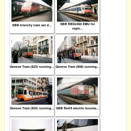
SBB RBDe560 EMU for
SBB Intercity train set d...
regio...
Geneve Tram (823) running...
Geneve Tram (808) running...
Geneve Tram (824) running...
SBB Re4/4 electric locomo...