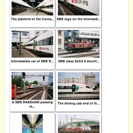
The platform of the Corna...
SBB logo on the intermedi...
Intermediate car of SBB R...
SBB class Ee3/3 II shunti...
A SBB RABDe500 passing
The driving cab end of th...
th...