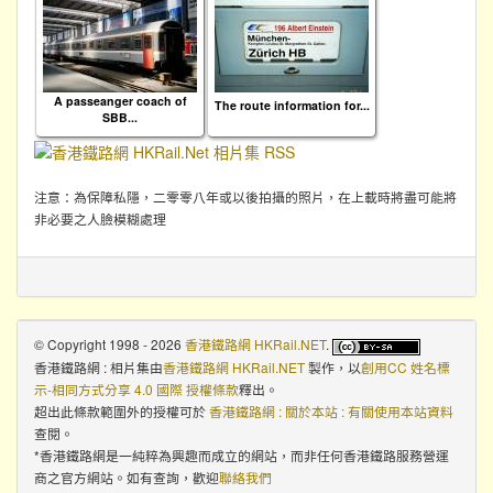
A passeanger coach of
The route information for...
SBB...
注意：為保障私隱，二零零八年或以後拍攝的照片，在上載時將盡可能將
非必要之人臉模糊處理
© Copyright 1998 - 2026
香港鐵路網 HKRail.NET
.
香港鐵路網 : 相片集
由
香港鐵路網 HKRail.NET
製作，以
創用CC 姓名標
示-相同方式分享 4.0 國際 授權條款
釋出。
超出此條款範圍外的授權可於
香港鐵路網 : 關於本站 : 有關使用本站資料
查閱。
*香港鐵路網是一純粹為興趣而成立的網站，而非任何香港鐵路服務營運
商之官方網站。如有查詢，歡迎
聯絡我們