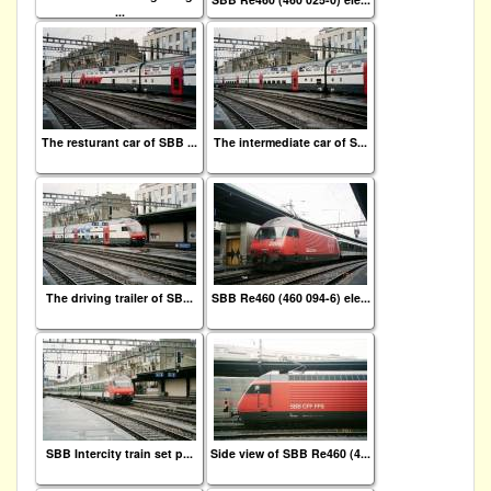
...
The resturant car of SBB ...
The intermediate car of S...
The driving trailer of SB...
SBB Re460 (460 094-6) ele...
SBB Intercity train set p...
Side view of SBB Re460 (4...