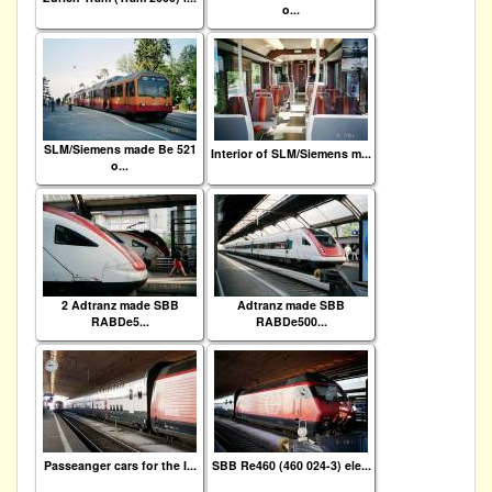
o...
SLM/Siemens made Be 521
Interior of SLM/Siemens m...
o...
2 Adtranz made SBB
Adtranz made SBB
RABDe5...
RABDe500...
Passeanger cars for the I...
SBB Re460 (460 024-3) ele...