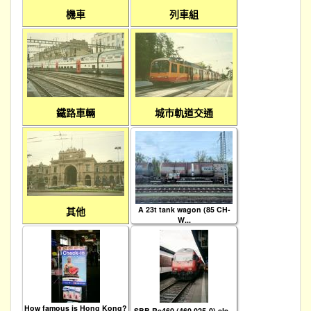
機車
列車組
鐵路車輛
城市軌道交通
其他
A 23t tank wagon (85 CH-
W...
How famous is Hong Kong?
SBB Re460 (460 025-0) ele...