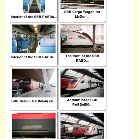
SBB Cargo Wagon for
McDon...
Interior of the SBB RABDe...
The front of the SBB
Interior of the SBB RABDe...
RABD...
Adtranz made SBB
SBB Re460 (460 046-6) ele...
RABDe500...