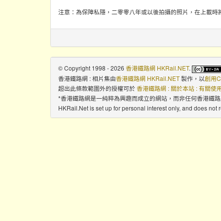
注意：為保障私隱，二零零八年或以後拍攝的照片，在上載時
© Copyright 1998 - 2026
香港鐵路網 HKRail.NET
.
香港鐵路網 : 相片集
由
香港鐵路網 HKRail.NET
製作，以
創用C
超出此條款範圍外的授權可於
香港鐵路網 : 關於本站 : 有關
*香港鐵路網是一純粹為興趣而成立的網站，而非任何香港鐵
HKRail.Net is set up for personal interest only, and does not