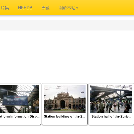
相片集
HKRDB
專題
關於本站
atform Information Disp...
Station building of the Z...
Station hall of the Zuric...