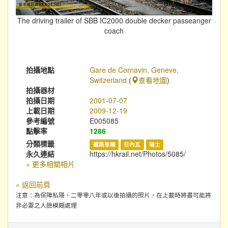
The driving trailer of SBB IC2000 double decker passeanger
coach
拍攝地點
Gare de Cornavin, Geneve,
Switzerland
(
查看地圖
)
拍攝器材
拍攝日期
2001-07-07
上載日期
2009-12-19
參考編號
E005085
點擊率
1286
分類標籤
鐵路車輛
日內瓦
瑞士
永久連結
https://hkrail.net/Photos/5085/
» 更多相關相片
« 返回前頁
注意：為保障私隱，二零零八年或以後拍攝的照片，在上載時將盡可能將
非必要之人臉模糊處理