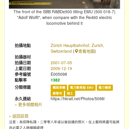
The front of the SBB RABDe500 tilting EMU (500 018-7)
"Adolf Wolfli", when compare with the Re460 electric
locomotive behind it
拍攝地點
Zürich Hauptbahnhof, Zurich,
Switzerland
(
查看地圖
)
拍攝器材
拍攝日期
2001-07-05
上載日期
2009-12-19
參考編號
E005098
點擊率
1382
分類標籤
鐵路車輛
電力動車組 EMU
電力機車
蘇黎世
瑞士
永久連結
https://hkrail.net/Photos/5098/
» 更多相關相片
« 返回前頁
注意：為保障私隱，二零零八年或以後拍攝的照片，在上載時將盡可能將
非必要之人臉模糊處理