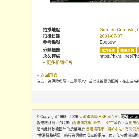
拍攝地點
Gare de Cornavin, 
拍攝日期
2001-07-07
參考編號
E005091
分類標籤
電力機車
鐵路車輛
永久連結
https://hkrail.net/P
» 更多相關相片
« 返回前頁
注意：為保障私隱，二零零八年或以後拍攝的照片，在上載時
© Copyright 1998 - 2026
香港鐵路網 HKRail.NET
.
香港鐵路網 : 相片集
由
香港鐵路網 HKRail.NET
製作，以
創用C
超出此條款範圍外的授權可於
香港鐵路網 : 關於本站 : 有關
*香港鐵路網是一純粹為興趣而成立的網站，而非任何香港鐵