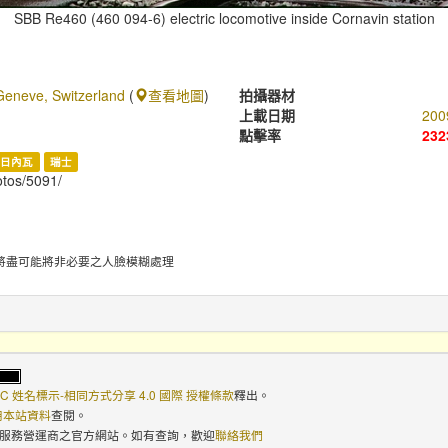
SBB Re460 (460 094-6) electric locomotive inside Cornavin station
Geneve, Switzerland
(
查看地圖
)
拍攝器材
上載日期
200
點擊率
232
日內瓦
瑞士
hotos/5091/
將盡可能將非必要之人臉模糊處理
C 姓名標示-相同方式分享 4.0 國際 授權條款
釋出。
使用本站資料
查閱。
路服務營運商之官方網站。如有查詢，歡迎
聯絡我們