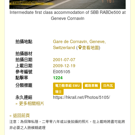
Intermediate first class accommodation of SBB RABDe500 at
Geneve Cornavin
拍攝地點
Gare de Cornavin, Geneve,
Switzerland
(
查看地圖
)
拍攝器材
拍攝日期
2001-07-07
上載日期
2009-12-19
參考編號
E005105
點擊率
1224
分類標籤
電力動車組 EMU
鐵路車輛
日內瓦
瑞士
永久連結
https://hkrail.net/Photos/5105/
» 更多相關相片
« 返回前頁
注意：為保障私隱，二零零八年或以後拍攝的照片，在上載時將盡可能將
非必要之人臉模糊處理