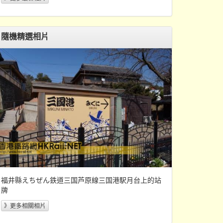
隨機精選相片
福井縣えちぜん鉄道三国芦原線三国港駅月台上的站
牌
》更多相關相片