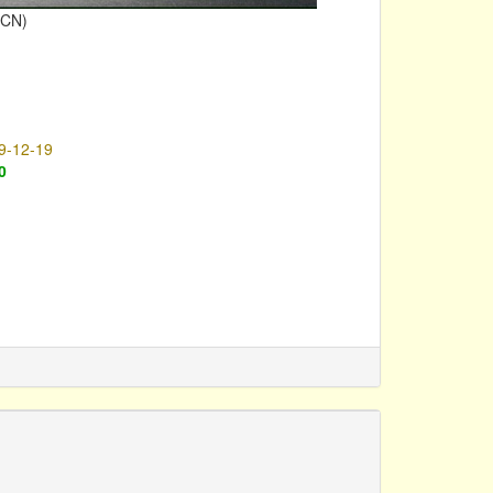
ICN)
9-12-19
0