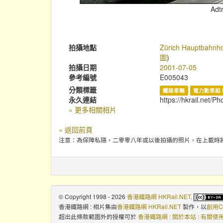
Adt
拍攝地點
Zürich Hauptbahnhof
圖
)
拍攝日期
2001-07-05
參考編號
E005043
分類標籤
鐵路車輛
電力動車組 
永久連結
https://hkrail.net/P
» 更多相關相片
« 返回前頁
注意：為保障私隱，二零零八年或以後拍攝的照片，在上載時
© Copyright 1998 - 2026
香港鐵路網 HKRail.NET
.
香港鐵路網 : 相片集
由
香港鐵路網 HKRail.NET
製作，以
創用C
超出此條款範圍外的授權可於
香港鐵路網 : 關於本站 : 有關