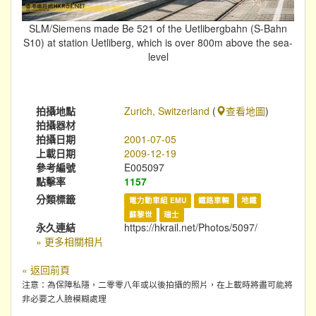
SLM/Siemens made Be 521 of the Uetlibergbahn (S-Bahn
S10) at station Uetliberg, which is over 800m above the sea-
level
拍攝地點
Zurich, Switzerland
(
查看地圖
)
拍攝器材
拍攝日期
2001-07-05
上載日期
2009-12-19
參考編號
E005097
點擊率
1157
分類標籤
電力動車組 EMU
鐵路車輛
地鐵
蘇黎世
瑞士
永久連結
https://hkrail.net/Photos/5097/
» 更多相關相片
« 返回前頁
注意：為保障私隱，二零零八年或以後拍攝的照片，在上載時將盡可能將
非必要之人臉模糊處理