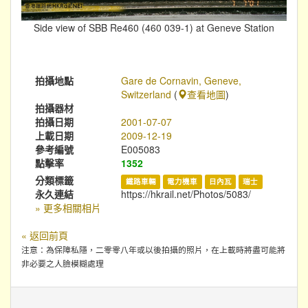
Side view of SBB Re460 (460 039-1) at Geneve Station
拍攝地點
Gare de Cornavin, Geneve,
Switzerland
(
查看地圖
)
拍攝器材
拍攝日期
2001-07-07
上載日期
2009-12-19
參考編號
E005083
點擊率
1352
分類標籤
鐵路車輛
電力機車
日內瓦
瑞士
永久連結
https://hkrail.net/Photos/5083/
» 更多相關相片
« 返回前頁
注意：為保障私隱，二零零八年或以後拍攝的照片，在上載時將盡可能將
非必要之人臉模糊處理