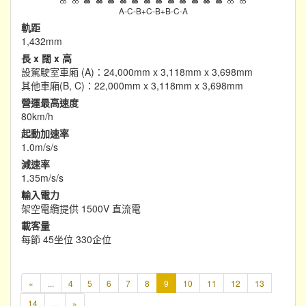
A-C-B+C-B+B-C-A
軌距
1,432mm
長 x 闊 x 高
設駕駛室車廂 (A)：24,000mm x 3,118mm x 3,698mm
其他車廂(B, C)：22,000mm x 3,118mm x 3,698mm
營運最高速度
80km/h
起動加速率
1.0m/s/s
減速率
1.35m/s/s
輸入電力
架空電纜提供 1500V 直流電
載客量
每節 45坐位 330企位
本
«
...
4
5
6
7
8
9
10
11
12
13
頁
14
...
»