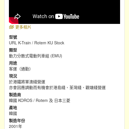
更多相片
型號
URL K-Train / Rotem KU Stock
類型
動力分散式電動列車組 (EMU)
用途
客運（通勤）
現況
於港鐵將軍澳綫營運
亦會因應調動而有機會於港島綫、荃灣綫、觀塘綫營運
製造商
韓國 KOROS / Rotem 及 日本三菱
產地
韓國
製造年份
2001年