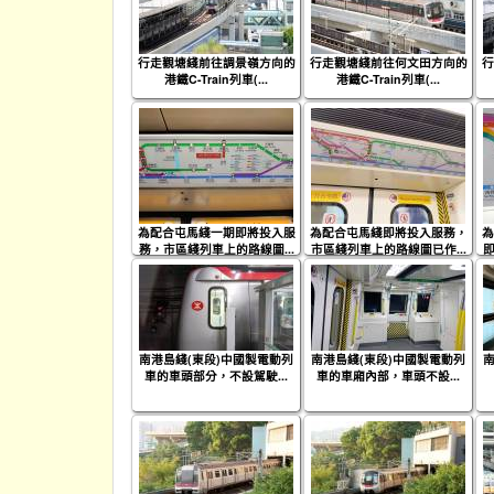
行走觀塘綫前往調景嶺方向的
行走觀塘綫前往何文田方向的
行
港鐵C-Train列車(...
港鐵C-Train列車(...
為配合屯馬綫一期即將投入服
為配合屯馬綫即將投入服務，
為
務，市區綫列車上的路線圖...
市區綫列車上的路線圖已作...
即
南港島綫(東段)中國製電動列
南港島綫(東段)中國製電動列
南
車的車頭部分，不設駕駛...
車的車廂內部，車頭不設...