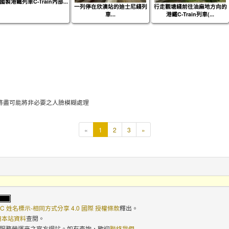
國製港鐵列車C-Train內部...
一列停在欣澳站的迪士尼綫列
行走觀塘綫前往油麻地方向的
車...
港鐵C-Train列車(...
將盡可能將非必要之人臉模糊處理
本
«
1
2
3
»
頁
C 姓名標示-相同方式分享 4.0 國際 授權條款
釋出。
使用本站資料
查閱。
路服務營運商之官方網站。如有查詢，歡迎
聯絡我們