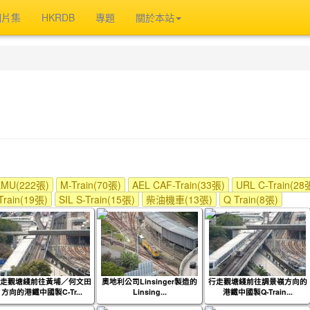
相片集
HKRDB
專題
關於本站
U(222張)
M-Train(70張)
AEL CAF-Train(33張)
URL C-Train(28
Train(19張)
SIL S-Train(15張)
柴油機車(13張)
Q Train(8張)
走觀塘綫前往黃埔／何文田
奧地利公司Linsinger製造的
行走觀塘綫前往調景嶺方向的
方向的港鐵中國製C-Tr...
Linsing...
港鐵中國製Q-Train...