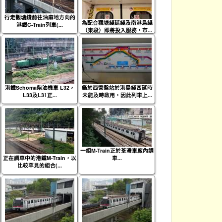
行走觀塘綫前往油麻地方向的
為配合觀塘綫延綫及南港島綫
港鐵C-Train列車(...
（東段）即將投入服務，市...
港鐵Schoma柴油機車 L32，
鑑於西營盤站於港島綫西延時
L33及L31正...
未能及時啟用，因此列車上...
一組M-Train正於荃灣車廠內調
正在調車中的港鐵M-Train，以
車...
比較罕見的組合(...