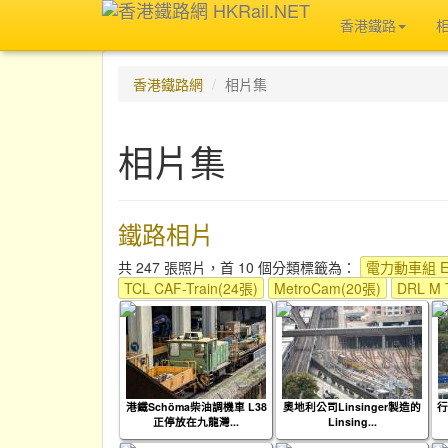
香港鐵路
香港鐵路網
相片集
相片集
鐵路相片
共 247 張照片，首 10 個分類標籤為：
電力動車組 EM
TCL CAF-Train(24張)
MetroCam(20張)
DRL M 
港鐵Schöma柴油調機車 L38
奧地利公司Linsinger製造的
行
正停放在九龍灣...
Linsing...