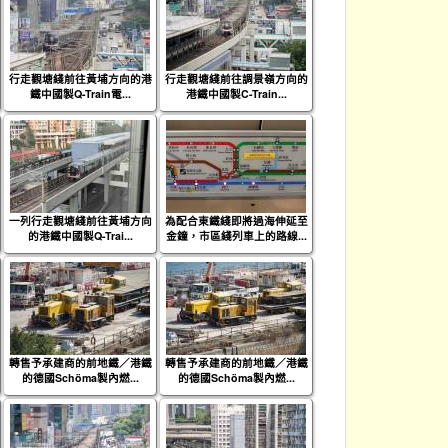
行走觀塘綫前往黃埔方向的港
行走觀塘綫前往調景嶺方向的
鐵中國製Q-Train電...
港鐵中國製C-Train...
一列行走觀塘綫前往黃埔方向
為配合東鐵綫即將過海伸延至
的港鐵中國製Q-Trai...
金鐘，市區綫列車上的路線...
轉售予承建商的前地鐵／港鐵
轉售予承建商的前地鐵／港鐵
的德國Schöma製內燃...
的德國Schöma製內燃...