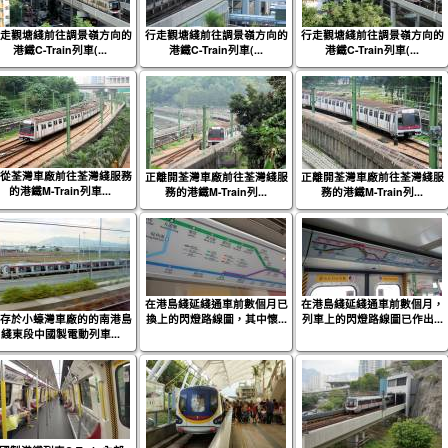
走觀塘綫前往調景嶺方向的
行走觀塘綫前往調景嶺方向的
行走觀塘綫前往調景嶺方向的
港鐵C-Train列車(...
港鐵C-Train列車(...
港鐵C-Train列車(...
從荃灣車廠前往荃灣綫服務
正離開荃灣車廠前往荃灣綫服
正離開荃灣車廠前往荃灣綫服
的港鐵M-Train列車...
務的港鐵M-Train列...
務的港鐵M-Train列...
在港島綫延綫通車前數個月已
在港島綫延綫通車前數個月，
存於小蠔灣車廠的的南港島
換上的閃燈路線圖，其中懷...
列車上的閃燈路線圖已作出...
綫東段中國製電動列車...