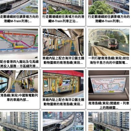
走觀塘綫前往調景嶺方向的
行走觀塘綫前往黃埔方向的港
行走觀塘綫前往調景嶺方向的
港鐵M-Train列車(...
鐵M-Train列車正沿...
港鐵M-Train列車(...
車廂內貼上配合海洋公園主題
一列行駛南港島綫(東段)前往
配合香港西九龍站及屯馬綫
動物圖案的南港島綫(東段...
海怡半島方向的中國製電...
將投入服務，市區綫列車...
港島綫(東段)中國製電動列
車的車廂內部...
車廂內貼上配合海洋公園主題
南港島綫(東段)開通前，列車
動物圖案的南港島綫(東段...
上的路線圖...