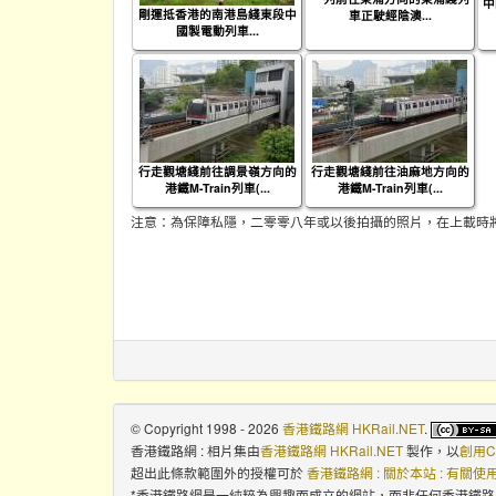
中
剛運抵香港的南港島綫東段中
車正駛經陰澳...
國製電動列車...
行走觀塘綫前往調景嶺方向的
行走觀塘綫前往油麻地方向的
港鐵M-Train列車(...
港鐵M-Train列車(...
注意：為保障私隱，二零零八年或以後拍攝的照片，在上載時
© Copyright 1998 - 2026
香港鐵路網 HKRail.NET
.
香港鐵路網 : 相片集
由
香港鐵路網 HKRail.NET
製作，以
創用C
超出此條款範圍外的授權可於
香港鐵路網 : 關於本站 : 有關
*香港鐵路網是一純粹為興趣而成立的網站，而非任何香港鐵