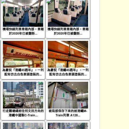
機場快線列車車箱內部，車箱
機場快線列車車箱內部，車箱
於2020年已被翻新...
於2020年已被翻新...
為慶祝『港鐵45週年』，一列
為慶祝『港鐵45週年』，一列
配有仿古白色車頭塗裝的...
配有仿古白色車頭塗裝的...
行走觀塘綫前往何文田方向的
被局部保存下來的前港鐵M-
港鐵中國製C-Train...
Train列車 A128...