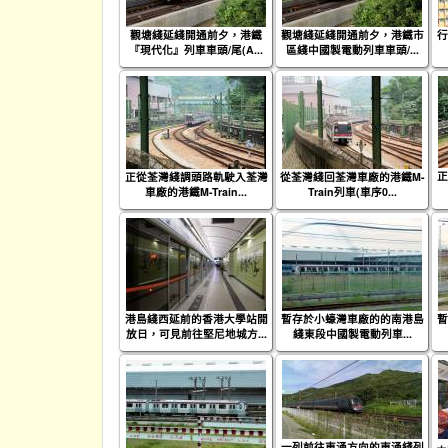
觀塘綫延綫開通前夕，港鐵
觀塘綫延綫開通前夕，港鐵市
行
『現代化』列車車頭/尾(A...
區綫中國製電動列車車頭/...
正
正從荃灣綫調頭路軌駛入荃灣
從荃灣綫回荃灣車廠的港鐵M-
車廠的港鐵M-Train...
Train列車(車序0...
港島綫西延前的香港大學站開
暫存於小蠔灣車廠的的南港島
暫
放日，可見前往堅尼地城方...
綫東段中國製電動列車...
一列前往東涌方向的東涌綫列