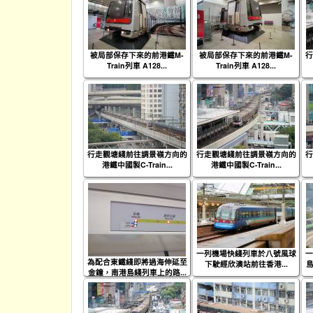
被局部保存下來的前港鐵M-
被局部保存下來的前港鐵M-
行
Train列車 A128...
Train列車 A128...
行走觀塘綫前往調景嶺方向的
行走觀塘綫前往調景嶺方向的
行
港鐵中國製C-Train...
港鐵中國製C-Train...
一列機場快綫列車於八號風球
一
為配合東鐵綫即將過海伸延至
下駛經欣澳站前往香港...
島
金鐘，南港島綫列車上的路...