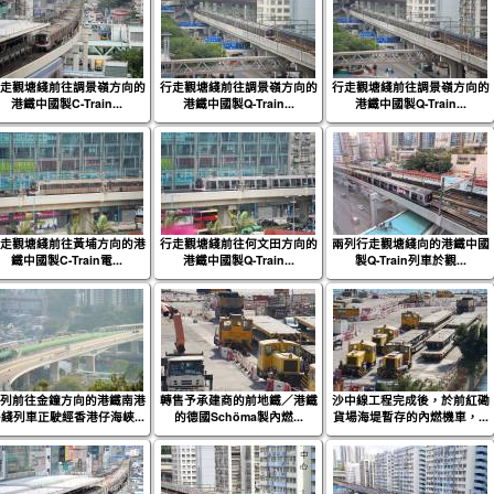
走觀塘綫前往調景嶺方向的
行走觀塘綫前往調景嶺方向的
行走觀塘綫前往調景嶺方向的
港鐵中國製C-Train...
港鐵中國製Q-Train...
港鐵中國製Q-Train...
走觀塘綫前往黃埔方向的港
行走觀塘綫前往何文田方向的
兩列行走觀塘綫向的港鐵中國
鐵中國製C-Train電...
港鐵中國製Q-Train...
製Q-Train列車於觀...
列前往金鐘方向的港鐵南港
轉售予承建商的前地鐵／港鐵
沙中線工程完成後，於前紅磡
綫列車正駛經香港仔海峽...
的德國Schöma製內燃...
貨場海堤暫存的內燃機車，...