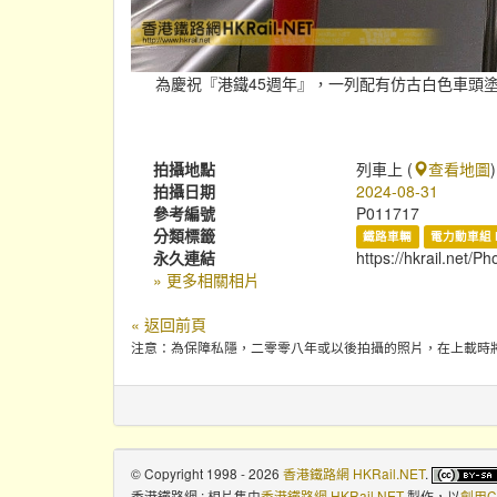
為慶祝『港鐵45週年』，一列配有仿古白色車頭塗裝的
拍攝地點
列車上 (
查看地圖
)
拍攝日期
2024-08-31
參考編號
P011717
分類標籤
鐵路車輛
電力動車組 
永久連結
https://hkrail.net/P
» 更多相關相片
« 返回前頁
注意：為保障私隱，二零零八年或以後拍攝的照片，在上載時
© Copyright 1998 - 2026
香港鐵路網 HKRail.NET
.
香港鐵路網 : 相片集
由
香港鐵路網 HKRail.NET
製作，以
創用C