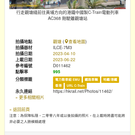
行走觀塘綫前往黃埔方向的港鐵中國製C-Train電動列車
AC368 剛駛離觀塘站
拍攝地點
觀塘
(
查看地圖
)
拍攝器材
ILCE-7M3
拍攝日期
2023-04-10
上載日期
2023-06-22
參考編號
D011462
點擊率
995
分類標籤
電力動車組 EMU
鐵路車輛
地鐵/港鐵
香港
URL C-Train
永久連結
https://hkrail.net/Photos/11462/
» 更多相關相片
« 返回前頁
注意：為保障私隱，二零零八年或以後拍攝的照片，在上載時將盡可能將
非必要之人臉模糊處理