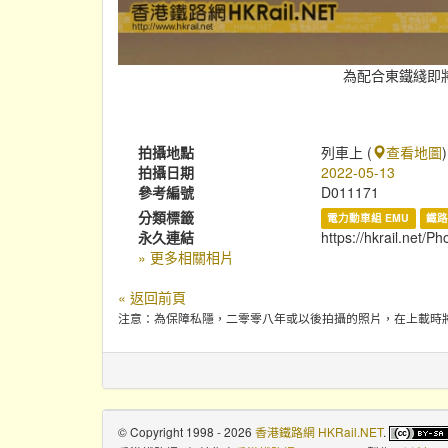
為配合東鐵綫即
拍攝地點
列車上 (
查看地圖
)
拍攝日期
2022-05-13
參考編號
D011171
分類標籤
電力動車組 EMU
鐵路
永久連結
https://hkrail.net/P
» 更多相關相片
« 返回前頁
注意：為保障私隱，二零零八年或以後拍攝的照片，在上載時
© Copyright 1998 - 2026
香港鐵路網 HKRail.NET
.