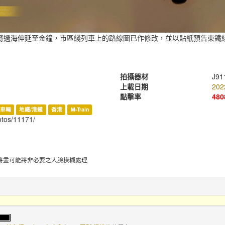
將過海伸延至金鐘，市區綫列車上的路線圖已作修改，並以貼紙預告東鐵
拍攝器材
J91
上載日期
202
點擊率
480
車輛
地鐵/港鐵
香港
M-Train
hotos/11171/
將盡可能將非必要之人臉模糊處理