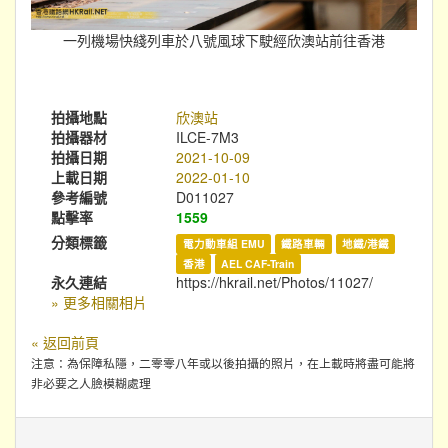
一列機場快綫列車於八號風球下駛經欣澳站前往香港
拍攝地點
欣澳站
拍攝器材
ILCE-7M3
拍攝日期
2021-10-09
上載日期
2022-01-10
參考編號
D011027
點擊率
1559
分類標籤
電力動車組 EMU
鐵路車輛
地鐵/港鐵
香港
AEL CAF-Train
永久連結
https://hkrail.net/Photos/11027/
» 更多相關相片
« 返回前頁
注意：為保障私隱，二零零八年或以後拍攝的照片，在上載時將盡可能將
非必要之人臉模糊處理