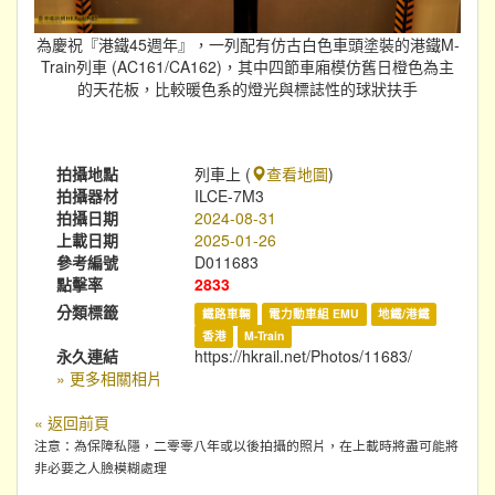
為慶祝『港鐵45週年』，一列配有仿古白色車頭塗裝的港鐵M-
Train列車 (AC161/CA162)，其中四節車廂模仿舊日橙色為主
的天花板，比較暖色系的燈光與標誌性的球狀扶手
拍攝地點
列車上 (
查看地圖
)
拍攝器材
ILCE-7M3
拍攝日期
2024-08-31
上載日期
2025-01-26
參考編號
D011683
點擊率
2833
分類標籤
鐵路車輛
電力動車組 EMU
地鐵/港鐵
香港
M-Train
永久連結
https://hkrail.net/Photos/11683/
» 更多相關相片
« 返回前頁
注意：為保障私隱，二零零八年或以後拍攝的照片，在上載時將盡可能將
非必要之人臉模糊處理