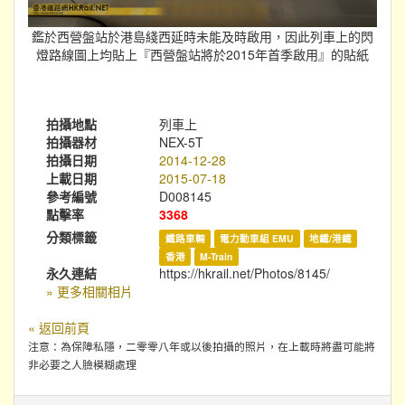
鑑於西營盤站於港島綫西延時未能及時啟用，因此列車上的閃
燈路線圖上均貼上『西營盤站將於2015年首季啟用』的貼紙
拍攝地點
列車上
拍攝器材
NEX-5T
拍攝日期
2014-12-28
上載日期
2015-07-18
參考編號
D008145
點擊率
3368
分類標籤
鐵路車輛
電力動車組 EMU
地鐵/港鐵
香港
M-Train
永久連結
https://hkrail.net/Photos/8145/
» 更多相關相片
« 返回前頁
注意：為保障私隱，二零零八年或以後拍攝的照片，在上載時將盡可能將
非必要之人臉模糊處理