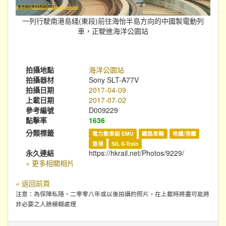
一列行駛南港島綫(東段)前往海怡半島方向的中國製電動列
車，正駛進海洋公園站
拍攝地點
海洋公園站
拍攝器材
Sony SLT-A77V
拍攝日期
2017-04-09
上載日期
2017-07-02
參考編號
D009229
點擊率
1636
分類標籤
電力動車組 EMU
鐵路車輛
地鐵/港鐵
香港
SIL S-Train
永久連結
https://hkrail.net/Photos/9229/
» 更多相關相片
« 返回前頁
注意：為保障私隱，二零零八年或以後拍攝的照片，在上載時將盡可能將
非必要之人臉模糊處理