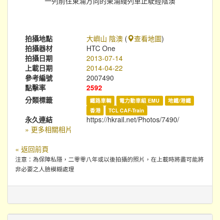
一列前往東涌方向的東涌綫列車正駛經陰澳
拍攝地點
大嶼山 陰澳
(
查看地圖
)
拍攝器材
HTC One
拍攝日期
2013-07-14
上載日期
2014-04-22
參考編號
2007490
點擊率
2592
分類標籤
鐵路車輛
電力動車組 EMU
地鐵/港鐵
香港
TCL CAF-Train
永久連結
https://hkrail.net/Photos/7490/
» 更多相關相片
« 返回前頁
注意：為保障私隱，二零零八年或以後拍攝的照片，在上載時將盡可能將
非必要之人臉模糊處理