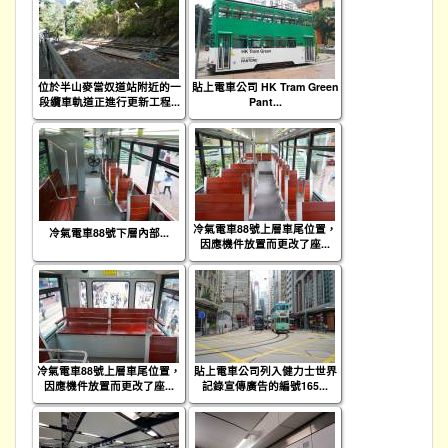
位於半山麥當奴道站附近的一
貼上電車公司 HK Tram Green
段纜車軌道正進行更新工程...
Pant...
冷氣電車88號上層車尾位置，
冷氣電車88號下層內部...
因應機件放置而更改了座...
冷氣電車88號上層車尾位置，
貼上電車公司列入健力士世界
因應機件放置而更改了座...
記錄宣傳廣告的編號165...