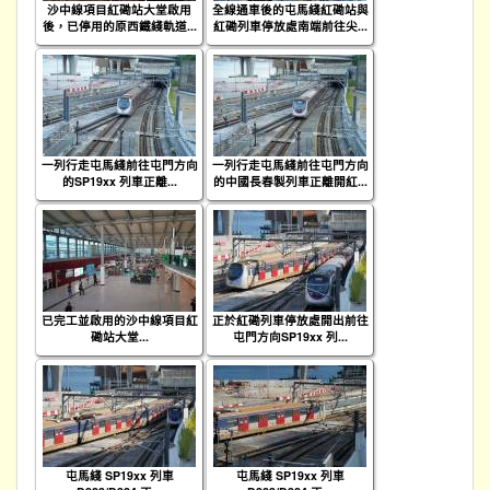
沙中線項目紅磡站大堂啟用
全線通車後的屯馬綫紅磡站與
後，已停用的原西鐵綫軌道...
紅磡列車停放處南端前往尖...
一列行走屯馬綫前往屯門方向
一列行走屯馬綫前往屯門方向
的SP19xx 列車正離...
的中國長春製列車正離開紅...
已完工並啟用的沙中線項目紅
正於紅磡列車停放處開出前往
磡站大堂...
屯門方向SP19xx 列...
屯馬綫 SP19xx 列車
屯馬綫 SP19xx 列車