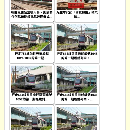
輕鐵兆康站三號月台，因並無
九鐵年代的『留意輕鐵』指示
任何路線駛經此路段而變成...
牌...
行走751線前往天逸編號
行走614線前往元朗編號1046
1021/1007的第一期...
的第一期輕鐵列車，...
行走614線前往屯門碼頭編號
行走615線前往元朗編號1031
1052的第一期輕鐵列...
的第一期輕鐵列車，...