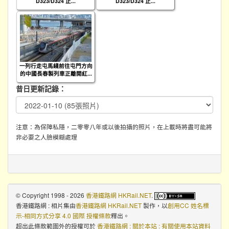
D323/D324 正...
D323/D324 正...
一列行走屯馬綫前往屯門方向
的中國長春製列車正離開紅...
昔日更新記錄：
注意：為保障私隱，二零零八年或以後拍攝的照片，在上載時將盡可能將
非必要之人臉模糊處理
© Copyright 1998 - 2026
香港鐵路網 HKRail.NET
.
香港鐵路網 : 相片集
由
香港鐵路網 HKRail.NET
製作，以
創用CC 姓名標
示-相同方式分享 4.0 國際 授權條款
釋出。
超出此條款範圍外的授權可於
香港鐵路網 : 關於本站 : 有關使用本站資料