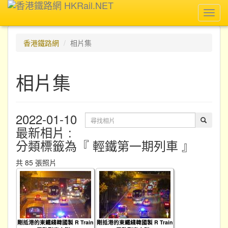
Toggl
navig
香港鐵路網
相片集
相片集
2022-01-10
最新相片
:
分類標籤為『 輕鐵第一期列車 』
共 85 張照片
剛抵港的東鐵綫韓國製 R Train
剛抵港的東鐵綫韓國製 R Train