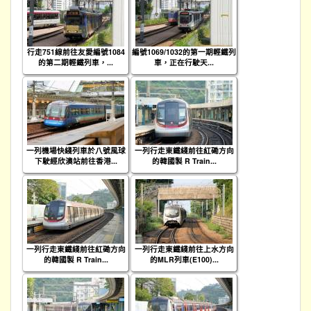
行走751線前往友愛編號1084
編號1069/1032的第一期輕鐵列
的第二期輕鐵列車，...
車，正在行駛天...
一列機場快綫列車於八號風球
一列行走東鐵綫前往紅磡方向
下駛經欣澳站前往香港...
的韓國製 R Train...
一列行走東鐵綫前往紅磡方向
一列行走東鐵綫前往上水方向
的韓國製 R Train...
的MLR列車(E100)...