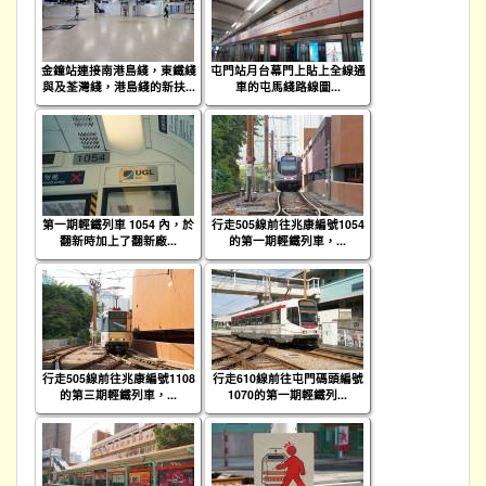
金鐘站連接南港島綫，東鐵綫
屯門站月台幕門上貼上全線通
與及荃灣綫，港島綫的新扶...
車的屯馬綫路線圖...
第一期輕鐵列車 1054 內，於
行走505線前往兆康編號1054
翻新時加上了翻新廠...
的第一期輕鐵列車，...
行走505線前往兆康編號1108
行走610線前往屯門碼頭編號
的第三期輕鐵列車，...
1070的第一期輕鐵列...