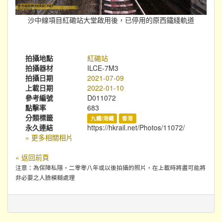
沙中線項目紅磡站大堂啟用後，已停用的原西鐵綫軌道
拍攝地點
紅磡站
拍攝器材
ILCE-7M3
拍攝日期
2021-07-09
上載日期
2022-01-10
參考編號
D011072
點擊率
683
分類標籤
九鐵/港鐵
香港
永久連結
https://hkrail.net/Photos/11072/
» 更多相關相片
« 返回前頁
注意：為保障私隱，二零零八年或以後拍攝的照片，在上載時將盡可能將
非必要之人臉模糊處理