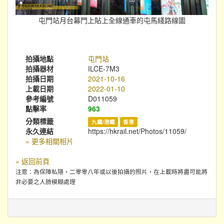
屯門站月台幕門上貼上全線通車的屯馬綫路線圖
拍攝地點
屯門站
拍攝器材
ILCE-7M3
拍攝日期
2021-10-16
上載日期
2022-01-10
參考編號
D011059
點擊率
963
分類標籤
九鐵/港鐵
香港
永久連結
https://hkrail.net/Photos/11059/
» 更多相關相片
« 返回前頁
注意：為保障私隱，二零零八年或以後拍攝的照片，在上載時將盡可能將
非必要之人臉模糊處理