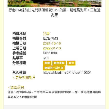
行走614線前往屯門碼頭編號1059的第一期輕鐵列車，正駛近
兆康
拍攝地點
兆康
拍攝器材
ILCE-7M3
拍攝日期
2021-10-16
上載日期
2022-01-10
參考編號
D011030
點擊率
610
分類標籤
輕鐵
鐵路車輛
香港
輕鐵第一期列車
永久連結
https://hkrail.net/Photos/11030/
» 更多相關相片
« 返回前頁
注意：為保障私隱，二零零八年或以後拍攝的照片，在上載時將盡可能將
非必要之人臉模糊處理