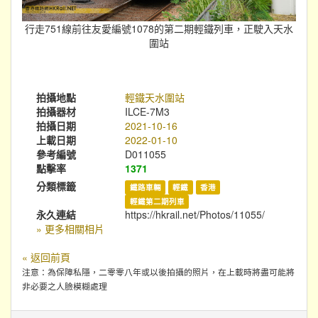
行走751線前往友愛編號1078的第二期輕鐵列車，正駛入天水
圍站
拍攝地點
輕鐵天水圍站
拍攝器材
ILCE-7M3
拍攝日期
2021-10-16
上載日期
2022-01-10
參考編號
D011055
點擊率
1371
分類標籤
鐵路車輛
輕鐵
香港
輕鐵第二期列車
永久連結
https://hkrail.net/Photos/11055/
» 更多相關相片
« 返回前頁
注意：為保障私隱，二零零八年或以後拍攝的照片，在上載時將盡可能將
非必要之人臉模糊處理