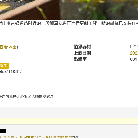
半山麥當奴道站附近的一段纜車軌道正進行更新工程，新的纜轆已安裝在
查看地圖
)
拍攝器材
ILC
上載日期
202
點擊率
639
香港
hotos/11081/
將盡可能將非必要之人臉模糊處理
C 姓名標示-相同方式分享 4.0 國際 授權條款
釋出。