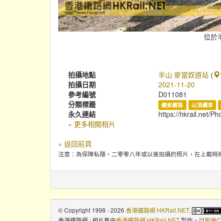
位於
拍攝地點
半山 麥當奴道站
(
拍攝日期
2021-11-20
參考編號
D011081
分類標籤
纜索鐵路
山頂纜車
永久連結
https://hkrail.net/P
» 更多相關相片
« 返回前頁
注意：為保障私隱，二零零八年或以後拍攝的照片，在上載時
© Copyright 1998 - 2026
香港鐵路網 HKRail.NET
.
香港鐵路網 : 相片集
由
香港鐵路網 HKRail.NET
製作，以
創用C