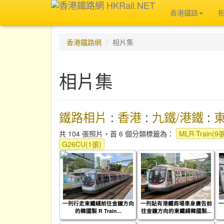
香港鐵路
香港鐵路網
相片集
相片集
鐵路相片
:
香港
:
九鐵/港鐵
:
共 104 張照片，首 6 個分類標籤為：
MLR-Train(9
G26CU(1張)
一列行走東鐵綫前往金鐘方向
一列貼有港鐵商場車身廣告前
一
的韓國製 R Train...
往金鐘方向的東鐵綫韓國製...