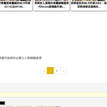
即將離開東鐵綫的MLR列車
即將投入服務的東鐵綫韓國現
即將退役的MLR列車(E83)，與
(E116)及SP190...
代Rotem製電動列車(...
即將接替其服務的...
將盡可能將非必要之人臉模糊處理
本
«
1
2
»
頁