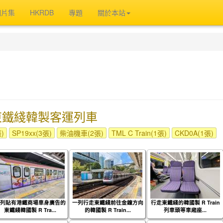
相片集
HKRDB
專題
關於本站
東鐵綫韓製客運列車
張)
SP19xx(3張)
柴油機車(2張)
TML C Train(1張)
CKD0A(1張)
列貼有港鐵商場車身廣告的
一列行走東鐵綫前往金鐘方向
行走東鐵綫的韓國製 R Train
東鐵綫韓國製 R Tra...
的韓國製 R Train...
列車頭等車廂座...