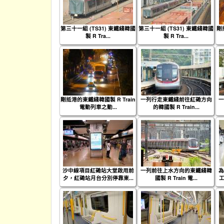
第三十一組 (TS31) 東鐵綫韓國
第三十一組 (TS31) 東鐵綫韓國
剛
製 R Tra...
製 R Tra...
剛抵港的東鐵綫韓國製 R Train
一列行走東鐵綫前往紅磡方向
一
電動列車之動...
的韓國製 R Train...
沙中線項目紅磡站大堂啟用前
一列前往上水方向的東鐵綫韓
為
夕，紅磡站月台分別停靠東...
國製 R Train 電...
工