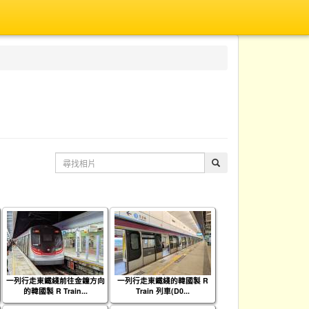
一列行走東鐵綫前往金鐘方向
一列行走東鐵綫的韓國製 R
的韓國製 R Train...
Train 列車(D0...