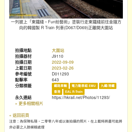
一列披上「東鐵綫‧Fun紛藝術」塗裝行走東鐵綫前往金鐘方
向的韓國製 R Train 列車(D067/D069)正離開大圍站
拍攝地點
大圍站
拍攝器材
J9110
拍攝日期
2022-09-09
上載日期
2023-02-26
參考編號
D011293
點擊率
643
分類標籤
鐵路車輛
電力動車組 EMU
九鐵/港鐵
香港
EAL R-Train
永久連結
https://hkrail.net/Photos/11293/
» 更多相關相片
« 返回前頁
注意：為保障私隱，二零零八年或以後拍攝的照片，在上載時將盡可能將
非必要之人臉模糊處理