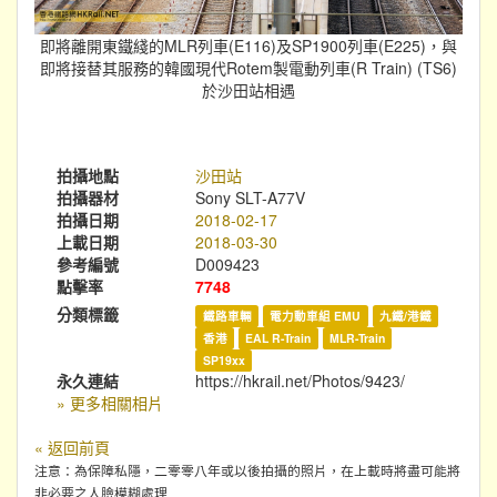
即將離開東鐵綫的MLR列車(E116)及SP1900列車(E225)，與
即將接替其服務的韓國現代Rotem製電動列車(R Train) (TS6)
於沙田站相遇
拍攝地點
沙田站
拍攝器材
Sony SLT-A77V
拍攝日期
2018-02-17
上載日期
2018-03-30
參考編號
D009423
點擊率
7748
分類標籤
鐵路車輛
電力動車組 EMU
九鐵/港鐵
香港
EAL R-Train
MLR-Train
SP19xx
永久連結
https://hkrail.net/Photos/9423/
» 更多相關相片
« 返回前頁
注意：為保障私隱，二零零八年或以後拍攝的照片，在上載時將盡可能將
非必要之人臉模糊處理