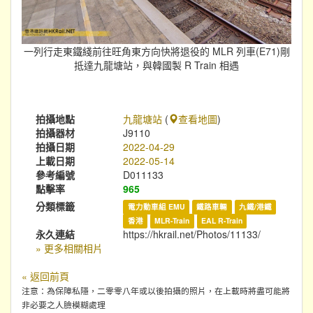
一列行走東鐵綫前往旺角東方向快將退役的 MLR 列車(E71)剛
抵達九龍塘站，與韓國製 R Train 相遇
拍攝地點
九龍塘站
(
查看地圖
)
拍攝器材
J9110
拍攝日期
2022-04-29
上載日期
2022-05-14
參考編號
D011133
點擊率
965
分類標籤
電力動車組 EMU
鐵路車輛
九鐵/港鐵
香港
MLR-Train
EAL R-Train
永久連結
https://hkrail.net/Photos/11133/
» 更多相關相片
« 返回前頁
注意：為保障私隱，二零零八年或以後拍攝的照片，在上載時將盡可能將
非必要之人臉模糊處理