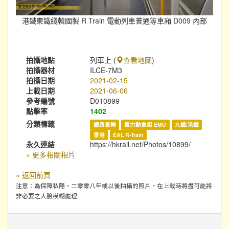
港鐵東鐵綫韓國製 R Train 電動列車普通等車廂 D009 內部
拍攝地點
列車上 (
查看地圖
)
拍攝器材
ILCE-7M3
拍攝日期
2021-02-15
上載日期
2021-06-06
參考編號
D010899
點擊率
1402
分類標籤
鐵路車輛
電力動車組 EMU
九鐵/港鐵
香港
EAL R-Train
永久連結
https://hkrail.net/Photos/10899/
» 更多相關相片
« 返回前頁
注意：為保障私隱，二零零八年或以後拍攝的照片，在上載時將盡可能將
非必要之人臉模糊處理