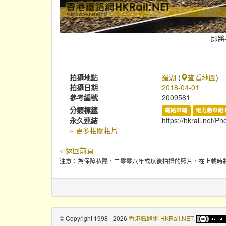
即將
拍攝地點
羅湖
(
查看地圖
)
拍攝日期
2018-04-01
參考編號
2009581
分類標籤
鐵路車輛
電力動車組 
永久連結
https://hkrail.net/P
» 更多相關相片
« 返回前頁
注意：為保障私隱，二零零八年或以後拍攝的照片，在上載時
© Copyright 1998 - 2026
香港鐵路網 HKRail.NET
.