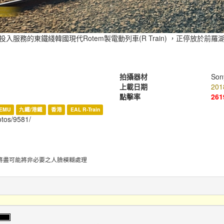
投入服務的東鐵綫韓國現代Rotem製電動列車(R Train) ，正停放於前羅
拍攝器材
Son
上載日期
201
點擊率
261
EMU
九鐵/港鐵
香港
EAL R-Train
hotos/9581/
將盡可能將非必要之人臉模糊處理