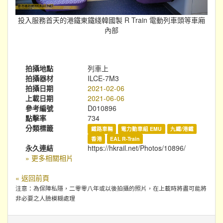
投入服務首天的港鐵東鐵綫韓國製 R Train 電動列車頭等車廂
內部
拍攝地點
列車上
拍攝器材
ILCE-7M3
拍攝日期
2021-02-06
上載日期
2021-06-06
參考編號
D010896
點擊率
734
分類標籤
鐵路車輛
電力動車組 EMU
九鐵/港鐵
香港
EAL R-Train
永久連結
https://hkrail.net/Photos/10896/
» 更多相關相片
« 返回前頁
注意：為保障私隱，二零零八年或以後拍攝的照片，在上載時將盡可能將
非必要之人臉模糊處理