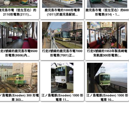
鹿児島市電（從左至右）的
鹿児島市電的1000形電車
鹿児島市電（從左至右）的600
2110形電車(2111)...
(1011)於鹿児島駅前...
形電車(614)、1...
走2號線的鹿児島市電9500
行走2號線的鹿児島市電7000
行走5號線的1953年製長崎電
形電車(9506)內...
形電車(7001)正...
気軌道300形電車(...
島電鉄(Enoden) 300 形電
江ノ島電鉄(Enoden) 1000 形
江ノ島電鉄(Enoden) 1000 形
車 303...
電車 11...
電車 10...