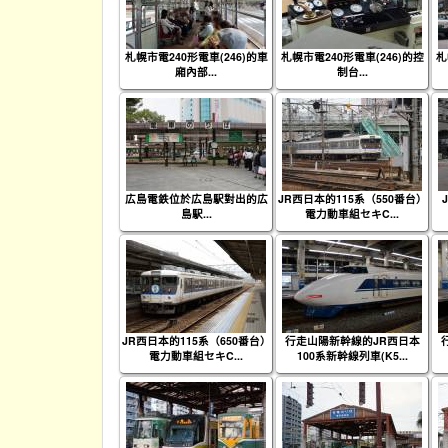
札幌市電240形電車(246)的車
札幌市電240形電車(246)的控
札
廂內部...
制台...
広島電鉄位於広島駅對出的広
JR西日本的115系（550番台）
島駅...
電力動車組セキC...
JR西日本的115系（650番台）
行走山陽新幹線的JR西日本
電力動車組セキC...
100系新幹線列車(K5...