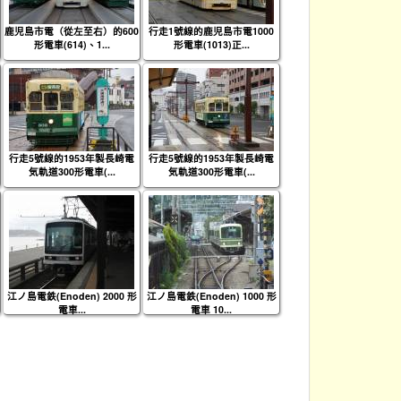
鹿児島市電（從左至右）的600
行走1號線的鹿児島市電1000
形電車(614)、1...
形電車(1013)正...
行走5號線的1953年製長崎電
行走5號線的1953年製長崎電
気軌道300形電車(...
気軌道300形電車(...
江ノ島電鉄(Enoden) 2000 形
江ノ島電鉄(Enoden) 1000 形
電車...
電車 10...