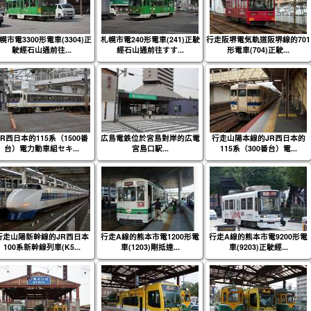
幌市電3300形電車(3304)正
札幌市電240形電車(241)正駛
行走阪堺電気軌道阪堺線的701
駛經石山通前往...
經石山通前往すす...
形電車(704)正駛...
JR西日本的115系（1500番
広島電鉄位於宮島對岸的広電
行走山陽本線的JR西日本的
台）電力動車組セキ...
宮島口駅...
115系（300番台）電...
行走山陽新幹線的JR西日本
行走A線的熊本市電1200形電
行走A線的熊本市電9200形電
100系新幹線列車(K5...
車(1203)剛抵達...
車(9203)正駛經...