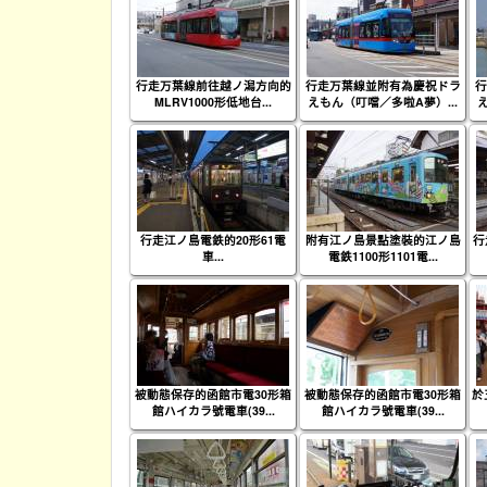
行走万葉線前往越ノ潟方向的
行走万葉線並附有為慶祝ドラ
行
MLRV1000形低地台...
えもん（叮噹／多啦A夢）...
行走江ノ島電鉄的20形61電
附有江ノ島景點塗裝的江ノ島
行
車...
電鉄1100形1101電...
被動態保存的函館市電30形箱
被動態保存的函館市電30形箱
於
館ハイカラ號電車(39...
館ハイカラ號電車(39...