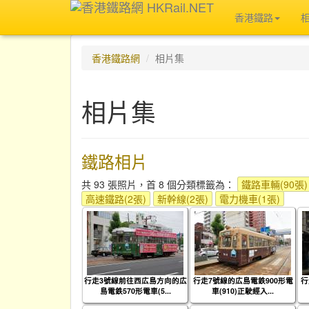
香港鐵路
香港鐵路網
相片集
相片集
鐵路相片
共 93 張照片，首 8 個分類標籤為：
鐵路車輛(90張)
高速鐵路(2張)
新幹線(2張)
電力機車(1張)
行走3號線前往西広島方向的広
行走7號線的広島電鉄900形電
行
島電鉄570形電車(5...
車(910)正駛經入...