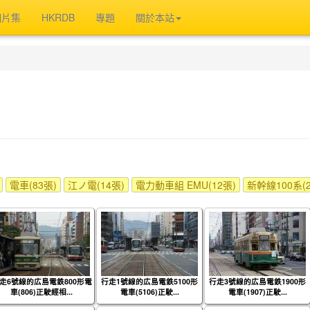
相片集
HKRDB
專題
關於本站
電車(83張)
江ノ電(14張)
電力動車組 EMU(12張)
新幹線100系(
走6號線的広島電鉄800形電
行走1號線的広島電鉄5100形
行走3號線的広島電鉄1900形
車(806)正駛經相...
電車(5106)正駛...
電車(1907)正駛...