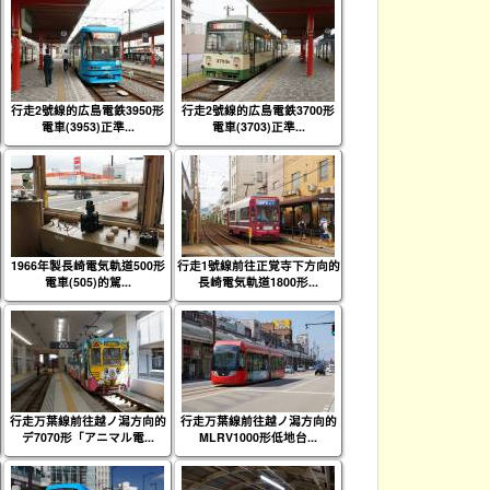
行走2號線的広島電鉄3950形
行走2號線的広島電鉄3700形
電車(3953)正準...
電車(3703)正準...
1966年製長崎電気軌道500形
行走1號線前往正覚寺下方向的
電車(505)的駕...
長崎電気軌道1800形...
行走万葉線前往越ノ潟方向的
行走万葉線前往越ノ潟方向的
デ7070形「アニマル電...
MLRV1000形低地台...