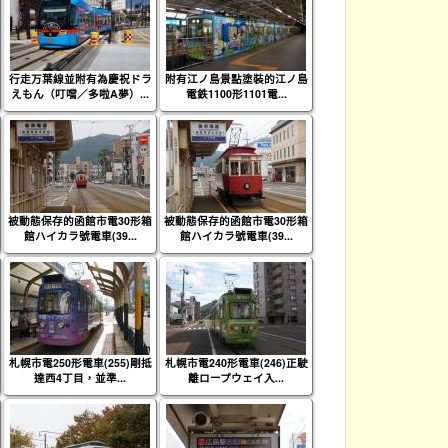
行走万葉線並附有為慶祝ドラ
附有江ノ島景點塗裝的江ノ島
えもん（叮噹／多啦A夢）...
電鉄1100形1101電...
被動態保存的函館市電30形箱
被動態保存的函館市電30形箱
館ハイカラ號電車(39...
館ハイカラ號電車(39...
札幌市電250形電車(255)剛抵
札幌市電240形電車(246)正駛
達西4丁目，並準...
離ロープウェイ入...