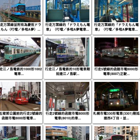
走万葉線並附有為慶祝ドラ
行走万葉線的「ドラえもん電
行走万葉線的「ドラえもん電
えもん（叮噹／多啦A夢）...
車」（叮噹／多啦A夢電車...
車」（叮噹／多啦A夢電車...
走江ノ島電鉄的1000形1002
行走江ノ島電鉄的10形電車剛
行走5號線的函館市電8000形
電車...
抵達江ノ島駅...
電車(8007)正駛...
五稜郭公園前的行走2號線的
行走2號線的函館市電8000形
札幌市電330形電車(3301)剛抵
函館市電8000形電車...
電車(8010)的車...
達西4丁目，並...