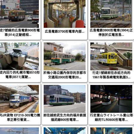
走7號線的広島電鉄900形電
広島電鉄3900形電車(3904)正
広島電鉄3700形電車內部...
車(914)正駛經相...
停放於広電宮島...
走内回り的札幌市電8510形
於梅小路公園內保存的京都市
行走1號線前往赤迫方向的
電車(8511)駕駛...
交通局2000形電車20...
1961年製長崎電気軌道3...
列JR貨物 EF210-305電力機
前往越前武生方向的福井鉄道
行走富山ライトレール富山港
車正牽引著貨...
福武線800形電車...
線的TLR0600形電車...