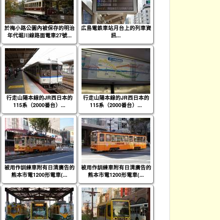
於梅小路公園內被保存的明治
広島電鉄車站月台上的列車資
年代堀川線路面電車27號...
訊...
行走山陽本線的JR西日本的
行走山陽本線的JR西日本的
115系（2000番台）...
115系（2000番台）...
被用作訓練車附有日清廣告的
被用作訓練車附有日清廣告的
熊本市電1200形電車(...
熊本市電1200形電車(...