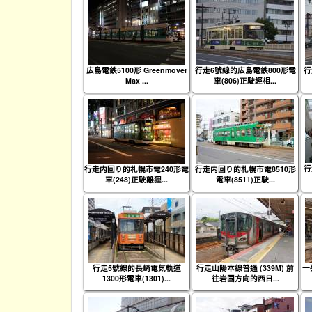
広島電鉄5100形 Greenmover
行走6號線的広島電鉄800形電
行
Max ...
車(806)正駛經相...
行
行走内回り的札幌市電240形電
行走内回り的札幌市電8510形
車(248)正駛離狸...
電車(8511)正駛...
行走5號線的長崎電気軌道
行走山陽本線普通 (339M) 前
一
1300形電車(1301)...
往岩国方向的西日...