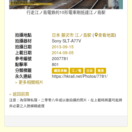
行走江ノ島電鉄的10形電車剛抵達江ノ島駅
拍攝地點
日本 藤沢市 江ノ島駅
(
查看地圖
)
拍攝器材
Sony SLT-A77V
拍攝日期
2013-09-15
上載日期
2014-09-05
參考編號
2007781
點擊率
801
分類標籤
鐵路車輛
江ノ電
日本
電車
永久連結
https://hkrail.net/Photos/7781/
» 更多相關相片
« 返回前頁
注意：為保障私隱，二零零八年或以後拍攝的照片，在上載時將盡可能將
非必要之人臉模糊處理