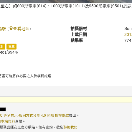
）的600形電車(614)、1000形電車(1011)及9500形電車(9501
島駅
(
查看地圖
)
拍攝器材
Son
上載日期
201
點擊率
774
日本
電車
hotos/6944/
將盡可能將非必要之人臉模糊處理
C 姓名標示-相同方式分享 4.0 國際 授權條款
釋出。
使用本站資料
查閱。
路服務營運商之官方網站。如有查詢，歡迎
聯絡我們