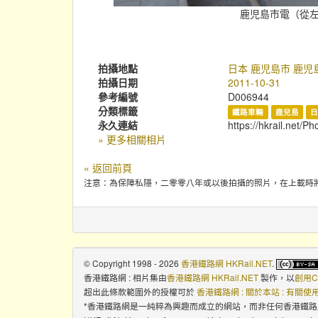
鹿児島市電（從左至右
拍攝地點
日本 鹿児島市 鹿児
拍攝日期
2011-10-31
參考編號
D006944
分類標籤
鐵路車輛
鹿兒島
永久連結
https://hkrail.net/P
» 更多相關相片
« 返回前頁
注意：為保障私隱，二零零八年或以後拍攝的照片，在上載時
© Copyright 1998 - 2026
香港鐵路網 HKRail.NET
.
香港鐵路網 : 相片集
由
香港鐵路網 HKRail.NET
製作，以
創用C
超出此條款範圍外的授權可於
香港鐵路網 : 關於本站 : 有關
*香港鐵路網是一純粹為興趣而成立的網站，而非任何香港鐵