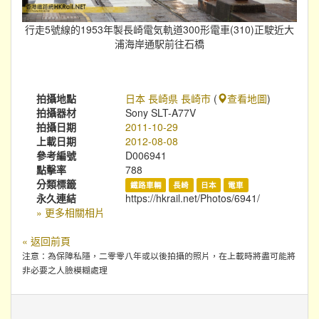
行走5號線的1953年製長崎電気軌道300形電車(310)正駛近大
浦海岸通駅前往石橋
拍攝地點
日本 長崎県 長崎市
(
查看地圖
)
拍攝器材
Sony SLT-A77V
拍攝日期
2011-10-29
上載日期
2012-08-08
參考編號
D006941
點擊率
788
分類標籤
鐵路車輛
長崎
日本
電車
永久連結
https://hkrail.net/Photos/6941/
» 更多相關相片
« 返回前頁
注意：為保障私隱，二零零八年或以後拍攝的照片，在上載時將盡可能將
非必要之人臉模糊處理