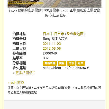
行走2號線的広島電鉄3700形電車(3703)正準備駛於広電宮島
口駅前往広島駅
拍攝地點
日本 廿日市市
(
查看地圖
)
拍攝器材
Sony SLT-A77V
拍攝日期
2011-11-02
上載日期
2012-08-08
參考編號
D006949
點擊率
837
分類標籤
鐵路車輛
廣島
日本
電車
永久連結
https://hkrail.net/Photos/6949/
» 更多相關相片
« 返回前頁
注意：為保障私隱，二零零八年或以後拍攝的照片，在上載時將盡可能將
非必要之人臉模糊處理