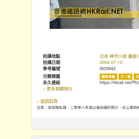
拍攝地點
日本 神奈川県 鐮倉(K
拍攝日期
2004-07-10
參考編號
I003942
分類標籤
鐵路車輛
江ノ電
永久連結
https://hkrail.net/P
» 更多相關相片
« 返回前頁
注意：為保障私隱，二零零八年或以後拍攝的照片，在上載時