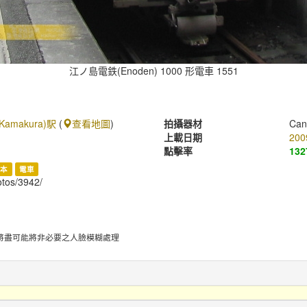
江ノ島電鉄(Enoden) 1000 形電車 1551
amakura)駅
(
查看地圖
)
拍攝器材
Can
上載日期
200
點擊率
132
日本
電車
hotos/3942/
將盡可能將非必要之人臉模糊處理