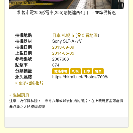
札幌市電250形電車(255)剛抵達西4丁目，並準備折返
拍攝地點
日本 札幌市
(
查看地圖
)
拍攝器材
Sony SLT-A77V
拍攝日期
2013-09-09
上載日期
2014-05-05
參考編號
2007608
點擊率
674
分類標籤
鐵路車輛
札幌
日本
電車
永久連結
https://hkrail.net/Photos/7608/
» 更多相關相片
« 返回前頁
注意：為保障私隱，二零零八年或以後拍攝的照片，在上載時將盡可能將
非必要之人臉模糊處理