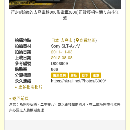
行走6號線的広島電鉄800形電車(806)正駛經相生通り前往江
波
拍攝地點
日本 広島市
(
查看地圖
)
拍攝器材
Sony SLT-A77V
拍攝日期
2011-11-03
上載日期
2012-08-08
參考編號
D006909
點擊率
866
分類標籤
鐵路車輛
廣島
日本
電車
永久連結
https://hkrail.net/Photos/6909/
» 更多相關相片
« 返回前頁
注意：為保障私隱，二零零八年或以後拍攝的照片，在上載時將盡可能將
非必要之人臉模糊處理