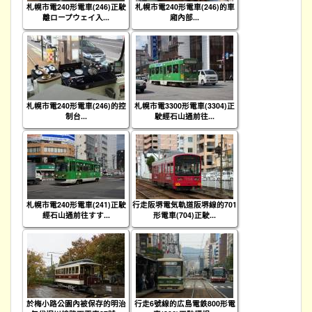
札幌市電240形電車(246)正駛
札幌市電240形電車(246)的車
離ロープウェイ入...
廂內部...
札幌市電240形電車(246)的控
札幌市電3300形電車(3304)正
制台...
駛經石山通前往...
札幌市電240形電車(241)正駛
行走阪堺電気軌道阪堺線的701
經石山通前往すす...
形電車(704)正駛...
於梅小路公園內被保存的明治
行走6號線的広島電鉄800形電