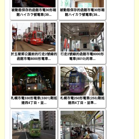
被動態保存的函館市電30形箱
被動態保存的函館市電30形箱
館ハイカラ號電車(39...
館ハイカラ號電車(39...
於五稜郭公園前的行走2號線的
行走2號線的函館市電8000形
函館市電8000形電車...
電車(8010)的車...
札幌市電330形電車(3301)剛抵
札幌市電250形電車(255)剛抵
達西4丁目，並...
達西4丁目，並準...