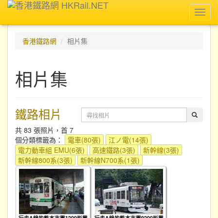
Toggl
navig
香港鐵路網
相片集
相片集
鐵路相片
共 83 張照片，首 7
個分類標籤為：
電車(80張)
江ノ電(14張)
電力動車組 EMU(6張)
高速鐵路(3張)
新幹線(3張)
新幹線800系(3張)
新幹線N700系(1張)
行走A線的熊本市電1200形電
行走A線的熊本市電9200形電