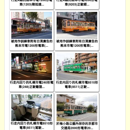
車(1203)剛抵達...
車(9203)正駛經...
被用作訓練車附有日清廣告的
被用作訓練車附有日清廣告的
熊本市電1200形電車(...
熊本市電1200形電車(...
行走内回り的札幌市電240形電
行走内回り的札幌市電8510形
車(248)正駛離狸...
電車(8511)正駛...
行走内回り的札幌市電8510形
於梅小路公園內保存的京都市
電車(8511)駕駛...
交通局2000形電車20...