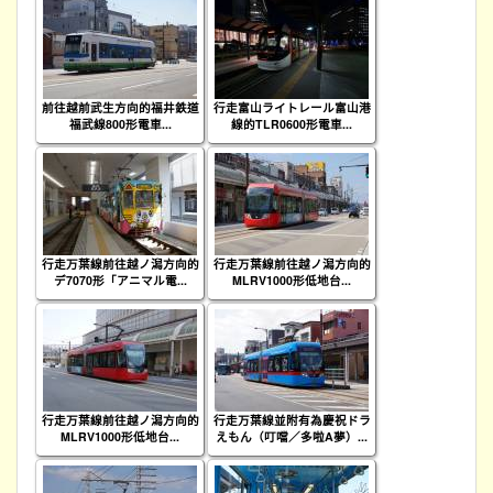
前往越前武生方向的福井鉄道
行走富山ライトレール富山港
福武線800形電車...
線的TLR0600形電車...
行走万葉線前往越ノ潟方向的
行走万葉線前往越ノ潟方向的
デ7070形「アニマル電...
MLRV1000形低地台...
行走万葉線前往越ノ潟方向的
行走万葉線並附有為慶祝ドラ
MLRV1000形低地台...
えもん（叮噹／多啦A夢）...