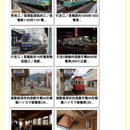
附有江ノ島景點塗裝的江ノ島
行走江ノ島電鉄的1000形1002
電鉄1100形1101電...
電車...
行走江ノ島電鉄的10形電車剛
行走5號線的函館市電8000形
抵達江ノ島駅...
電車(8007)正駛...
被動態保存的函館市電30形箱
被動態保存的函館市電30形箱
館ハイカラ號電車(39...
館ハイカラ號電車(39...