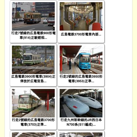
行走7號線的広島電鉄900形電
広島電鉄3700形電車內部...
車(914)正駛經相...
広島電鉄3900形電車(3904)正
行走2號線的広島電鉄3950形
停放於広電宮島...
電車(3953)正準...
行走2號線的広島電鉄3700形
行走九州新幹線的JR西日本
電車(3703)正準...
N700系(S11編成)...