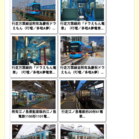
行走万葉線並附有為慶祝ドラ
行走万葉線的「ドラえもん電
えもん（叮噹／多啦A夢）...
車」（叮噹／多啦A夢電車...
行走万葉線的「ドラえもん電
行走万葉線並附有為慶祝ドラ
車」（叮噹／多啦A夢電車...
えもん（叮噹／多啦A夢）...
附有江ノ島景點塗裝的江ノ島
行走江ノ島電鉄的20形61電
電鉄1100形1101電...
車...