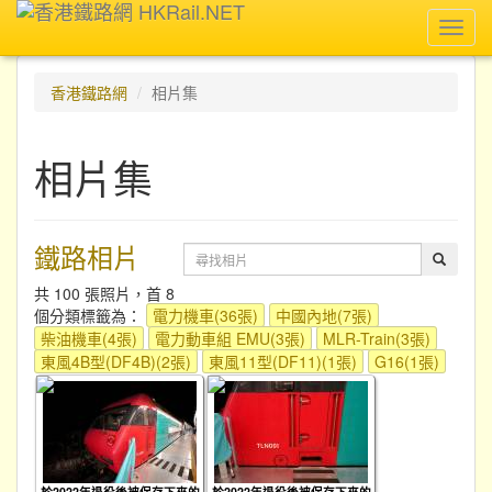
Toggl
navig
香港鐵路網
相片集
相片集
鐵路相片
共 100 張照片，首 8
個分類標籤為：
電力機車(36張)
中國內地(7張)
柴油機車(4張)
電力動車組 EMU(3張)
MLR-Train(3張)
東風4B型(DF4B)(2張)
東風11型(DF11)(1張)
G16(1張)
於2022年退役後被保存下來的
於2022年退役後被保存下來的