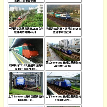
港鐵ktt列車電力機...
一列行走港穗直通車Z825次前
港鐵的ktt列車，正行走T825次
往紅磡的港鐵ktt列...
直通車前往紅磡...
配以Samsung廣州亞運廣告的
即將執行T826次直通車往廣州
ktt列車行走T8...
東的ktt南面機車T...
上了Samsung廣州亞運廣告的
上了Samsung廣州亞運廣告的
T826次ktt列...
T826次ktt列...