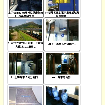
上了Samsung廣州亞運廣告的
ktt雙層客車的電子車廂編號及
ktt特等車廂的座...
目的地牌...
行走T826次的ktt列車，正駛經
ktt上一等車卡的分隔門...
九龍坑北上廣州...
ktt上特等車卡的分隔門...
ktt一等車廂內部...