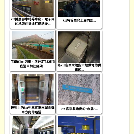
ktt雙層客車特等車廂，電子目
ktt特等車廂上層內部...
的地牌在抵達紅磡站後...
港鐵的ktt列車，正行走T825次
為ktt客車末端指示燈供電的供
直通車前往紅磡...
電箱...
被封上的ktt列車客車末端向機
ktt 客車製造商的"水牌"...
車方向的通道...