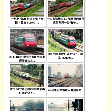
一列北行Ktt 列車正北上大
一由柴油機車 59 號牽引的南行
陸，圖為 TLN001...
貨列剛與一北行的k...
Ktt 列車剛駛紅磡站北上，圖
以 TLN001 牽引的 Ktt 列車剛
為 TLN001...
經沙田北上...
以TLS002牽引的Ktt列車駛出
ktt列車正準備駛入廣州東站...
紅磡站北上...