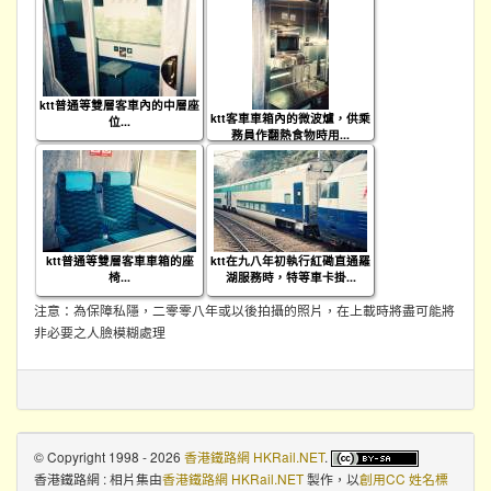
ktt普通等雙層客車內的中層座
ktt客車車箱內的微波爐，供乘
位...
務員作翻熱食物時用...
ktt普通等雙層客車車箱的座
ktt在九八年初執行紅磡直通羅
椅...
湖服務時，特等車卡掛...
注意：為保障私隱，二零零八年或以後拍攝的照片，在上載時將盡可能將
非必要之人臉模糊處理
© Copyright 1998 - 2026
香港鐵路網 HKRail.NET
.
香港鐵路網 : 相片集
由
香港鐵路網 HKRail.NET
製作，以
創用CC 姓名標