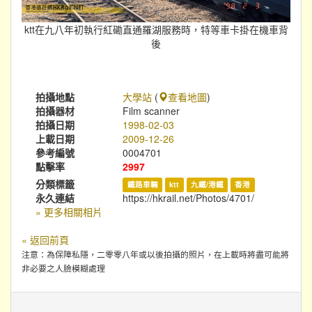
ktt在九八年初執行紅磡直通羅湖服務時，特等車卡掛在機車背
後
拍攝地點
大學站
(
查看地圖
)
拍攝器材
Film scanner
拍攝日期
1998-02-03
上載日期
2009-12-26
參考編號
0004701
點擊率
2997
分類標籤
鐵路車輛
ktt
九鐵/港鐵
香港
永久連結
https://hkrail.net/Photos/4701/
» 更多相關相片
« 返回前頁
注意：為保障私隱，二零零八年或以後拍攝的照片，在上載時將盡可能將
非必要之人臉模糊處理