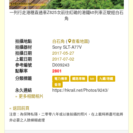
一列行走港穗直通車Z825次前往紅磡的港鐵ktt列車正駛經白石
角
拍攝地點
白石角
(
查看地圖
)
拍攝器材
Sony SLT-A77V
拍攝日期
2017-05-27
上載日期
2017-07-02
參考編號
D009243
點擊率
2801
分類標籤
電力機車
鐵路車輛
ktt
九鐵/港鐵
香港
永久連結
https://hkrail.net/Photos/9243/
» 更多相關相片
« 返回前頁
注意：為保障私隱，二零零八年或以後拍攝的照片，在上載時將盡可能將
非必要之人臉模糊處理