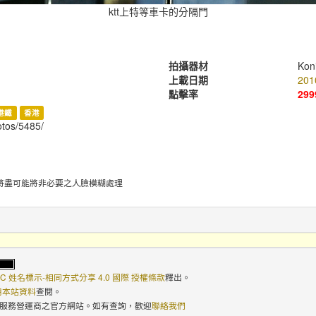
ktt上特等車卡的分隔門
拍攝器材
Kon
上載日期
201
點擊率
299
港鐵
香港
hotos/5485/
將盡可能將非必要之人臉模糊處理
C 姓名標示-相同方式分享 4.0 國際 授權條款
釋出。
使用本站資料
查閱。
路服務營運商之官方網站。如有查詢，歡迎
聯絡我們