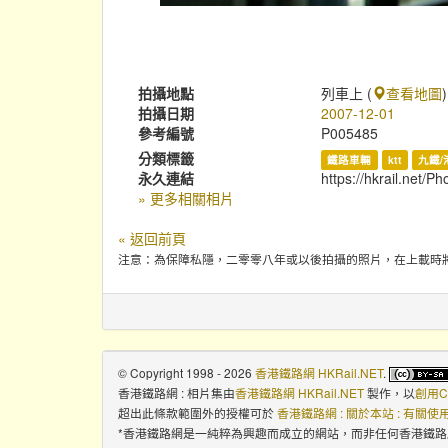
拍攝地點
列車上 (
查看地圖
)
拍攝日期
2007-12-01
參考編號
P005485
分類標籤
鐵路車輛
ktt
九鐵/
永久連結
https://hkrail.net/P
» 更多相關相片
« 返回前頁
注意：為保障私隱，二零零八年或以後拍攝的照片，在上載時
© Copyright 1998 - 2026
香港鐵路網 HKRail.NET
.
香港鐵路網 : 相片集
由
香港鐵路網 HKRail.NET
製作，以
創用C
超出此條款範圍外的授權可於
香港鐵路網 : 關於本站 : 有關
*香港鐵路網是一純粹為興趣而成立的網站，而非任何香港鐵