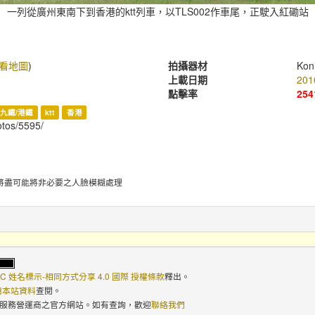
一列從廣州東南下到香港的ktt列車，以TLS002作車尾，正駛入紅磡站
看地圖
)
拍攝器材
Kon
上載日期
201
點擊率
254
九鐵/港鐵
ktt
香港
hotos/5595/
將盡可能將非必要之人臉模糊處理
C 姓名標示-相同方式分享 4.0 國際 授權條款
釋出。
使用本站資料
查閱。
路服務營運商之官方網站。如有查詢，歡迎
聯絡我們