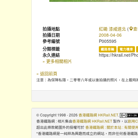
拍攝地點
紅磡 漆咸道北
(
查
拍攝日期
2008-04-06
參考編號
P005595
分類標籤
鐵路車輛
電力機車
永久連結
https://hkrail.net/P
» 更多相關相片
« 返回前頁
注意：為保障私隱，二零零八年或以後拍攝的照片，在上載時
© Copyright 1998 - 2026
香港鐵路網 HKRail.NET
.
香港鐵路網 : 相片集
由
香港鐵路網 HKRail.NET
製作，以
創用C
超出此條款範圍外的授權可於
香港鐵路網 : 關於本站 : 有關
*香港鐵路網是一純粹為興趣而成立的網站，而非任何香港鐵