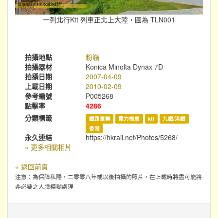
一列北行Ktt 列車正北上大陸，圖為 TLN001
拍攝地點
粉嶺
拍攝器材
Konica Minolta Dynax 7D
拍攝日期
2007-04-09
上載日期
2010-02-09
參考編號
P005268
點擊率
4286
分類標籤
鐵路車輛
電力機車
ktt
九鐵/港鐵
香港
永久連結
https://hkrail.net/Photos/5268/
» 更多相關相片
« 返回前頁
注意：為保障私隱，二零零八年或以後拍攝的照片，在上載時將盡可能將
非必要之人臉模糊處理