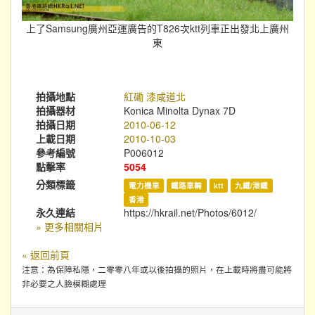
上了Samsung廣州亞運廣告的T826次ktt列車正出發北上廣州
東
拍攝地點
紅磡 漆咸道北
拍攝器材
Konica Minolta Dynax 7D
拍攝日期
2010-06-12
上載日期
2010-10-03
參考編號
P006012
點擊率
5054
分類標籤
電力機車
鐵路車輛
ktt
九鐵/港鐵
香港
永久連結
https://hkrail.net/Photos/6012/
» 更多相關相片
« 返回前頁
注意：為保障私隱，二零零八年或以後拍攝的照片，在上載時將盡可能將
非必要之人臉模糊處理