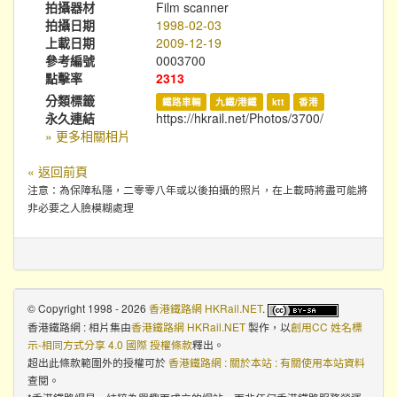
拍攝器材
Film scanner
拍攝日期
1998-02-03
上載日期
2009-12-19
參考編號
0003700
點擊率
2313
分類標籤
鐵路車輛
九鐵/港鐵
ktt
香港
永久連結
https://hkrail.net/Photos/3700/
» 更多相關相片
« 返回前頁
注意：為保障私隱，二零零八年或以後拍攝的照片，在上載時將盡可能將
非必要之人臉模糊處理
© Copyright 1998 - 2026
香港鐵路網 HKRail.NET
.
香港鐵路網 : 相片集
由
香港鐵路網 HKRail.NET
製作，以
創用CC 姓名標
示-相同方式分享 4.0 國際 授權條款
釋出。
超出此條款範圍外的授權可於
香港鐵路網 : 關於本站 : 有關使用本站資料
查閱。